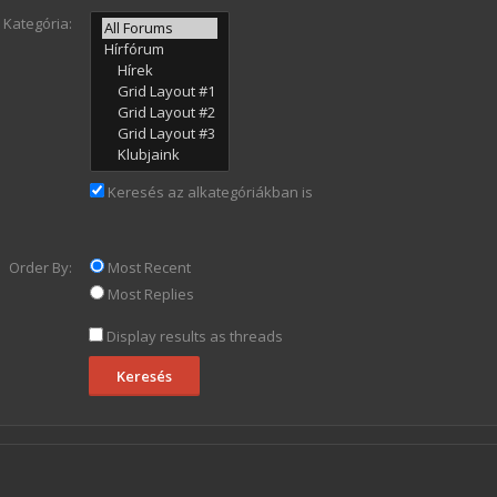
Kategória:
Keresés az alkategóriákban is
Order By:
Most Recent
Most Replies
Display results as threads