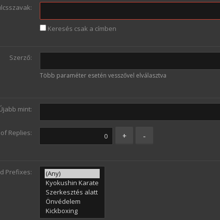
lcsszavak:
Keresés csak a címben
Szerző:
Több paraméter esetén vesszővel elválasztva
Újabb mint:
f Replies:
d Prefixes: