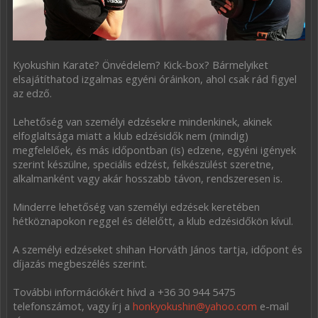
Kyokushin Karate? Önvédelem? Kick-box? Bármelyiket
elsajátíthatod izgalmas egyéni óráinkon, ahol csak rád figyel
az edző.
Lehetőség van személyi edzésekre mindenkinek, akinek
elfoglaltsága miatt a klub edzésidők nem (mindig)
megfelelőek, és más időpontban (is) edzene, egyéni igények
szerint készülne, speciális edzést, felkészülést szeretne,
alkalmanként vagy akár hosszabb távon, rendszeresen is.
Minderre lehetőség van személyi edzések keretében
hétköznapokon reggel és délelőtt, a klub edzésidőkön kívül.
A személyi edzéseket shihan Horváth János tartja, időpont és
díjazás megbeszélés szerint.
További információkért hívd a +36 30 944 5475
telefonszámot, vagy írj a
honkyokushin@yahoo.com
e-mail