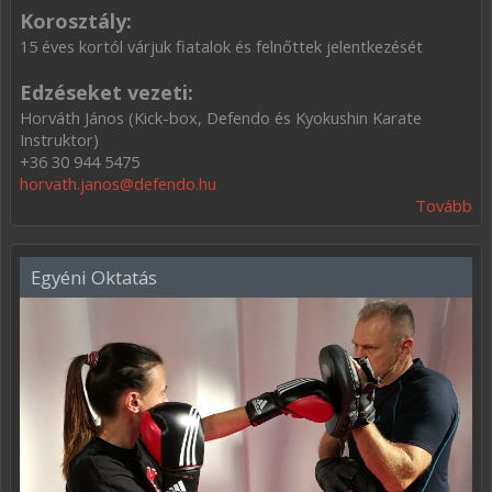
Korosztály:
15 éves kortól várjuk fiatalok és felnőttek jelentkezését
Edzéseket vezeti:
Horváth János (Kick-box, Defendo és Kyokushin Karate
Instruktor)
+36 30 944 5475
horvath.janos@defendo.hu
Tovább
Egyéni Oktatás