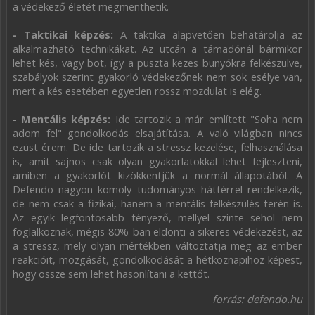
a védekező életét megmenthetik.
- Taktikai képzés:
A taktika alapvetően behatárolja az
alkalmazható technikákat. Az utcán a támadónál bármikor
lehet kés, vagy bot, így a puszta kezes bunyókra felkészülve,
szabályok szerint gyakorló védekezőnek nem sok esélye van,
mert a kés esetében egyetlen rossz mozdulat is elég.
- Mentális képzés:
Ide tartozik a már említett "Soha nem
adom fel" gondolkodás elsajátítása. A való világban nincs
ezüst érem. De ide tartozik a stressz kezelése, felhasználása
is, amit sajnos csak olyan gyakorlatokkal lehet fejleszteni,
amiben a gyakorlót kizökkentjük a normál állapotából. A
Defendo nagyon komoly tudományos háttérrel rendelkezik,
de nem csak a fizikai, hanem a mentális felkészülés terén is.
Az egyik legfontosabb tényező, mellyel szinte sehol nem
foglalkoznak, mégis 80%-ban eldönti a sikeres védekezést, az
a stressz, mely olyan mértékben változtatja meg az ember
reakcióit, mozgását, gondolkodását a hétköznapihoz képest,
hogy össze sem lehet hasonlítani a kettőt.
forrás: defendo.hu