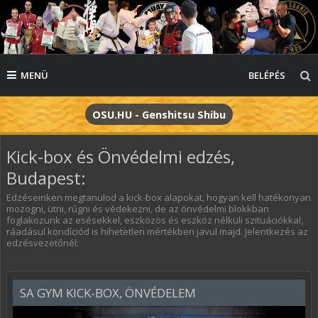
MENÜ
BELÉPÉS
OSU.HU - Genshitsu Shibu
Kick-box és Önvédelmi edzés,
Budapest:
Edzéseinken megtanulod a kick-box alapokat, hogyan kell hatékonyan
mozogni, ütni, rúgni és védekezni, de az önvédelmi blokkban
foglakozunk az esésekkel, eszközös és eszköz nélküli szituációkkal,
ráadásul kondíciód is hihetetlen mértékben javul majd. Jelentkezés az
edzésvezetőnél:
SA GYM KICK-BOX, ÖNVÉDELEM