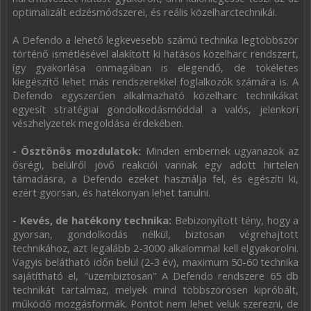
optimalizált edzésmódszerei, és reális közelharctechnikái.
A Defendo a lehető legkevesebb számú technika legtöbbször
történő ismétlésével alakított ki hatásos közelharc rendszert,
így gyakorlása önmagában is elegendő, de tökéletes
kiegészítő lehet más rendszerekkel foglalkozók számára is. A
Defendo egyszerűen alkalmazható közelharc technikákat
egyesít stratégiai gondolkodásmóddal a valós, jelenkori
vészhelyzetek megoldása érdekében.
- Ösztönös mozdulatok:
Minden embernek ugyanazok az
ősrégi, belülről jövő reakciói vannak egy adott hirtelen
támadásra, a Defendo ezeket használja fel, és egészíti ki,
ezért gyorsan, és hatékonyan lehet tanulni.
- Kevés, de hatékony technika:
Bebizonyított tény, hogy a
gyorsan, gondolkodás nélkül, biztosan végrehajtott
technikához, azt legalább 2-3000 alkalommal kell elgyakorolni.
Vagyis belátható időn belül (2-3 év), maximum 50-60 technika
sajátítható el, "üzembiztosan" A Defendo rendszere 65 db
technikát tartalmaz, melyek mind többszörösen kipróbált,
működő mozgásformák. Pontot nem lehet velük szerezni, de