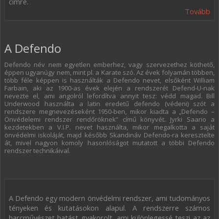
címre.
Tovább
A Defendo
Defendo név nem egyetlen emberhez, vagy szervezethez köthető,
éppen ugyanúgy nem, mint pl. a Karate szó. Az évek folyamán többen,
több féle képpen is használták a Defendo nevet, elsőként William
Farbain, aki az 1900-as évek elején a rendszerét Defend-U-nak
nevezte el, ami angolról lefordítva annyit tesz: védd magad. Bill
Underwood használta a latin eredetű defendo (védeni) szót a
rendszere megnevezéseként 1950-ben, mikor kiadta a „Defendo –
Önvédelemi rendszer rendőröknek” című könyvét. Jyrki Saario a
kezdetekben a V.I.P. nevet használta, mikor megalkotta a saját
önvédelmi iskoláját, majd később Skandináv Defendo-ra keresztelte
át, mivel nagyon komoly hasonlóságot mutatott a többi Defendo
rendszer technikáival.
A Defendo egy modern önvédelmi rendszer, ami tudományos
tényeken és kutatásokon alapul. A rendszerre számos
harcművészet hatást gyakorolt, ami különlegessé teszi az az