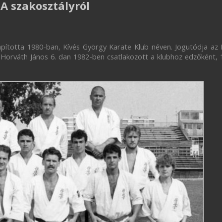
A szakosztályról
apította 1980-ban, Kívés György Karate Klub néven. Jogutódja az
 Horváth János 6. dan 1982-ben csatlakozott a klubhoz edzőként, 