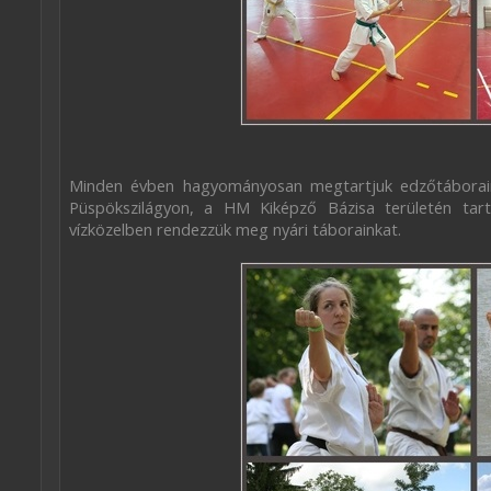
Minden évben hagyományosan megtartjuk edzőtáborain
Püspökszilágyon, a HM Kiképző Bázisa területén tart
vízközelben rendezzük meg nyári táborainkat.