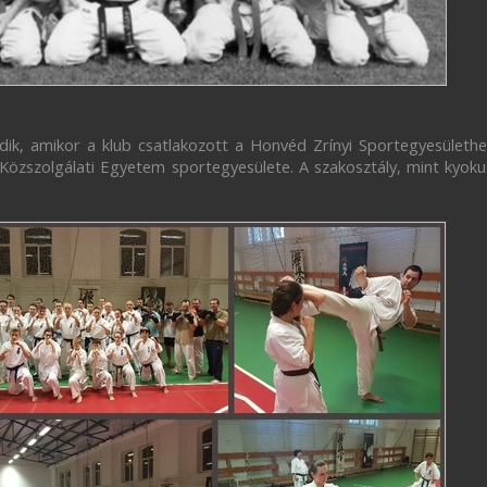
dik, amikor a klub csatlakozott a Honvéd Zrínyi Sportegyesülethe
özszolgálati Egyetem sportegyesülete. A szakosztály, mint kyokus