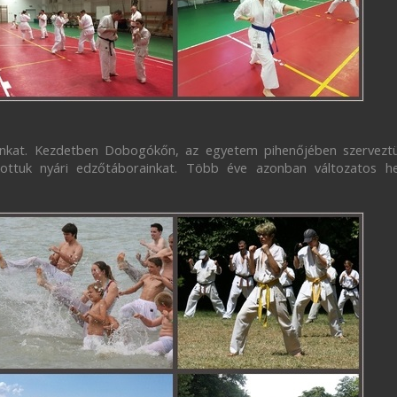
kat. Kezdetben Dobogókőn, az egyetem pihenőjében szerveztü
ottuk nyári edzőtáborainkat. Több éve azonban változatos hel