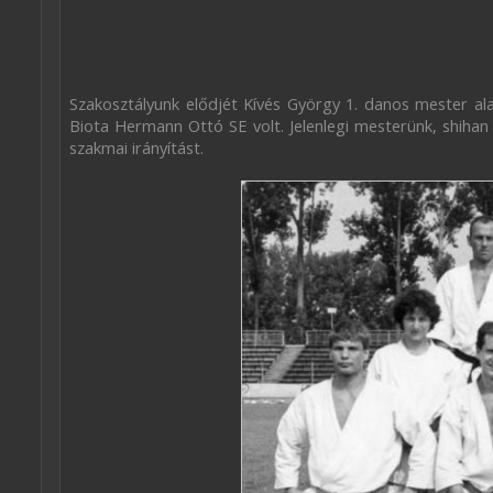
Szakosztályunk elődjét Kívés György 1. danos mester al
Biota Hermann Ottó SE volt. Jelenlegi mesterünk, shihan
szakmai irányítást.