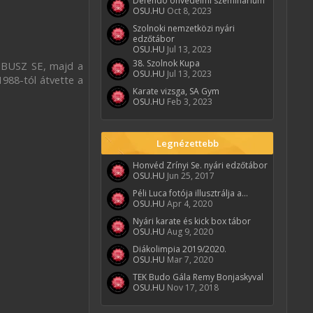
Defendo önvédelmi szeminárium
OSU.HU
Oct 8, 2023
Szolnoki nemzetközi nyári
edzőtábor
OSU.HU
Jul 13, 2023
38. Szolnok Kupa
 IBUSZ SE, majd a
OSU.HU
Jul 13, 2023
1988-tól átvette a
Karate vizsga, SA Gym
OSU.HU
Feb 3, 2023
Legnézettebb
Honvéd Zrínyi Se. nyári edzőtábor
OSU.HU
Jun 25, 2017
Péli Luca fotója illusztrálja a...
OSU.HU
Apr 4, 2020
Nyári karate és kick box tábor
OSU.HU
Aug 9, 2020
Diákolimpia 2019/2020.
OSU.HU
Mar 7, 2020
TEK Budo Gála Remy Bonjaskyval
OSU.HU
Nov 17, 2018