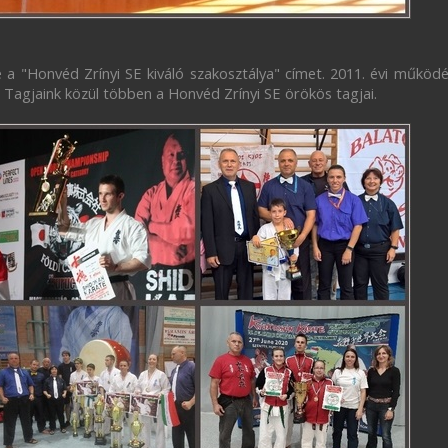
 a "Honvéd Zrínyi SE kiváló szakosztálya" címet. 2011. évi működ
. Tagjaink közül többen a Honvéd Zrínyi SE örökös tagjai.