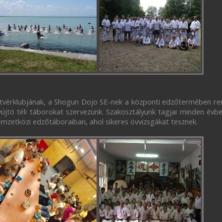
stvérklubjának, a Shogun Dojo SE-nek a központi edzőtermében ren
újtó téli táborokat szervezünk. Szakosztályunk tagjai minden évb
emzetközi edzőtáboraiban, ahol sikeres övvizsgákat tesznek.