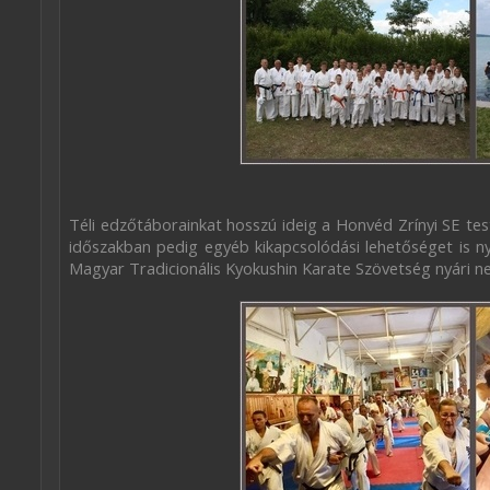
Téli edzőtáborainkat hosszú ideig a Honvéd Zrínyi SE te
időszakban pedig egyéb kikapcsolódási lehetőséget is ny
Magyar Tradicionális Kyokushin Karate Szövetség nyári n