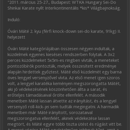
"2011. március 25-27., Budapest: WTKA Hungary Sei-Do
Shinkai Karate nyílt Interkontinentális *kis* Világbajnokság.
Induló:
Óvári Máté 2. kyu (férfi knock-down sei-do karate, 91kg) II.
helyezett
Óvári Máté kategóriájában összesen négyen indultak, a
küzdelmek egyenes kieséses rendszerben folytak. A 3x2
perces küzdelmeket 5x5m-es ringben vívták, a meneteket
pontozóbírók pontozták, melyek összesített eredménye
alapján hirdettek győztest. Máté első küzdelmét egy barna
öves lengyel versenyzővel vívta. Az első menet igen szoros
volt, a lengyel karatéka keményen megszorongatta Mátét,
aki jó védekezésének köszönhetően állta a sarat, és
erőteljes támadásaival őrölte ellenfelét. A második
menetben Máté lassan átvette az irányítást, és a lengyel
versenyző roll-kick-jei sem tudták megingatni. A harmadik
menetben már Máté irányított, sorozataival
megszorongatva ellenfelét, akinek védekezése lassan
megtört, és Máté egyre több tiszta ütést és rúgást vitt be.
A menet végére Máté egyértelműen jobbnak tűnt, amit a