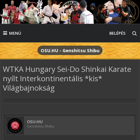
MENÜ
BELÉPÉS
OSU.HU - Genshitsu Shibu
WTKA Hungary Sei-Do Shinkai Karate
nyílt Interkontinentális *kis*
Világbajnokság
OSU.HU
Genshitsu Shibu