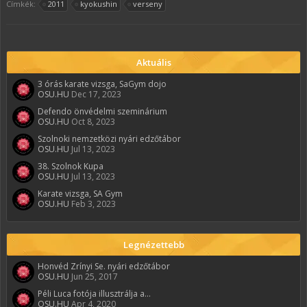
Címkék:
2011
kyokushin
verseny
Aktuális
3 órás karate vizsga, SaGym dojo
OSU.HU
Dec 17, 2023
Defendo önvédelmi szeminárium
OSU.HU
Oct 8, 2023
Szolnoki nemzetközi nyári edzőtábor
OSU.HU
Jul 13, 2023
38. Szolnok Kupa
OSU.HU
Jul 13, 2023
Karate vizsga, SA Gym
OSU.HU
Feb 3, 2023
Legnézettebb
Honvéd Zrínyi Se. nyári edzőtábor
OSU.HU
Jun 25, 2017
Péli Luca fotója illusztrálja a...
OSU.HU
Apr 4, 2020