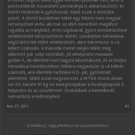
pontozóbírók összesített pontaránya is alátámasztott, és
Mátét hirdették ki győztesnek. Máté ezzel a döntőbe
jutott. A döntő küzdelmet Máté egy fekete öves magyar
versenyzővel vívta, aki már az első menetben magához
ragadta az irányítást, erős rúgásaival, gyors kombinációival
védekezésbe kényszerítette Mátét. Lendületes támadásai
végül áttörték Máté védekezését, akire háromszor is rá
kellett számolni. A második menet elején Máté még
villantott pár szép technikát, jól elhelyezett mawashi
gedan-t, de ellenfele nem hagyta kibontakozni, és erőteljes
támadásai következtében Mátéra negyedszer is rá kellett
számolni, ami ellenfele technikai K.O.-ját, győzelmét
jelentette. Máté ezzel megszerezte a WTKA Knock-down
Sei-Do Karate 91 kg-os kategóriájában a kisvilágbajnoki II.
helyezést és az ezüstérmet. Gratulálunk a kiemelkedő
nemzetközi eredményhez!
Mar 27, 2011
#1
(Csatlakozz, vagy jelentkezz be a posztoláshoz.)