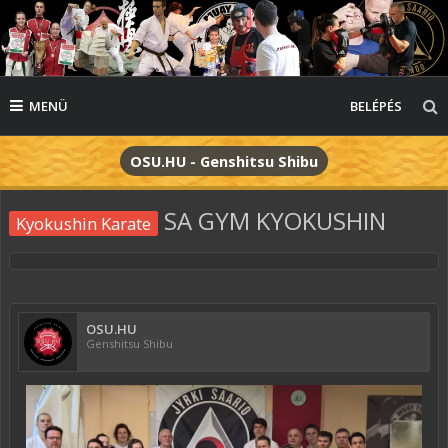
MENÜ
BELÉPÉS
OSU.HU - Genshitsu Shibu
SA GYM KYOKUSHIN
Kyokushin Karate
OSU.HU
Genshitsu Shibu