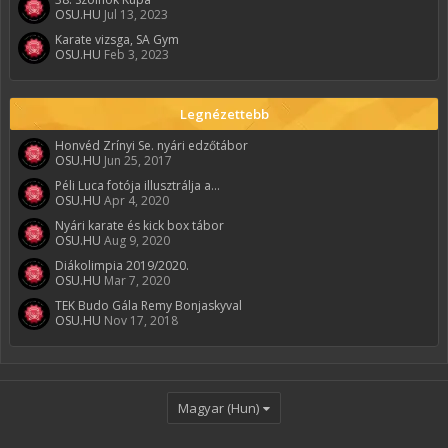
OSU.HU
Jul 13, 2023
Karate vizsga, SA Gym
OSU.HU
Feb 3, 2023
Legnézettebb
Honvéd Zrínyi Se. nyári edzőtábor
OSU.HU
Jun 25, 2017
Péli Luca fotója illusztrálja a...
OSU.HU
Apr 4, 2020
Nyári karate és kick box tábor
OSU.HU
Aug 9, 2020
Diákolimpia 2019/2020.
OSU.HU
Mar 7, 2020
TEK Budo Gála Remy Bonjaskyval
OSU.HU
Nov 17, 2018
Magyar (Hun)