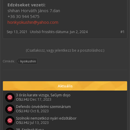
Edzéseket vezeti:
shihan Horváth János 7.dan
+36 30 944 5475
honkyokushin@yahoo.com
Sep 13, 2021
Utolsó frissítés dátuma:
Jun 2, 2024
#1
(Csatlakozz, vagy jelentkezz be a posztoláshoz.)
Címkék:
kyokushin
Aktuális
3 órás karate vizsga, SaGym dojo
OSU.HU
Dec 17, 2023
Defendo önvédelmi szeminárium
OSU.HU
Oct 8, 2023
Szolnoki nemzetközi nyári edzőtábor
OSU.HU
Jul 13, 2023
38. Szolnok Kupa