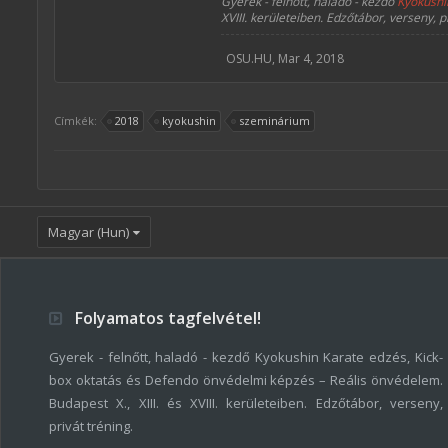
Gyerek - felnőtt, haladó - kezdő
Kyokushi
XVIII. kerületeiben. Edzőtábor, verseny, p
OSU.HU
,
Mar 4, 2018
Címkék:
2018
kyokushin
szeminárium
Magyar (Hun)
Folyamatos tagfelvétel!
Gyerek - felnőtt, haladó - kezdő Kyokushin Karate edzés, Kick-
box oktatás és Defendo önvédelmi képzés – Reális önvédelem.
Budapest X., XIII. és XVIII. kerületeiben. Edzőtábor, verseny,
privát tréning.