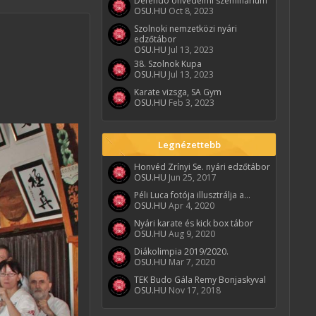
Defendo önvédelmi szeminárium
OSU.HU
Oct 8, 2023
Szolnoki nemzetközi nyári
edzőtábor
OSU.HU
Jul 13, 2023
38. Szolnok Kupa
OSU.HU
Jul 13, 2023
Karate vizsga, SA Gym
OSU.HU
Feb 3, 2023
Legnézettebb
Honvéd Zrínyi Se. nyári edzőtábor
OSU.HU
Jun 25, 2017
Péli Luca fotója illusztrálja a...
OSU.HU
Apr 4, 2020
Nyári karate és kick box tábor
OSU.HU
Aug 9, 2020
Diákolimpia 2019/2020.
OSU.HU
Mar 7, 2020
TEK Budo Gála Remy Bonjaskyval
OSU.HU
Nov 17, 2018