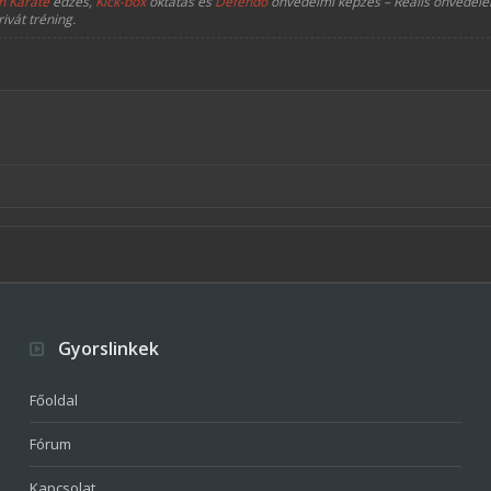
n Karate
edzés,
Kick-box
oktatás és
Defendo
önvédelmi képzés – Reális önvédelem
rivát tréning.
Gyorslinkek
Főoldal
Fórum
Kapcsolat