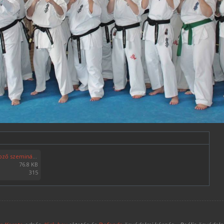
2018 Kihon-Kata továbbképző szeminárium és versenybírói kurzus 002.jpg
76.8 KB
315