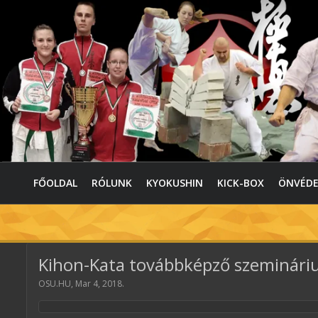
FŐOLDAL
RÓLUNK
KYOKUSHIN
KICK-BOX
ÖNVÉD
Kihon-Kata továbbképző szemináriu
OSU.HU
,
Mar 4, 2018
.