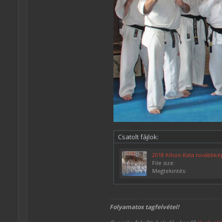
Csatolt fájlok:
File size:
Megtekintés:
Folyamatos tagfelvétel!