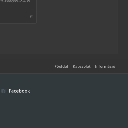
. Budapest XIII. és
#1
Főoldal
Kapcsolat
Információ
Facebook