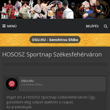
MENÜ
BELÉPÉS
OSU.HU - Genshitsu Shibu
HOSOSZ Sportnap Székesfehérváron
OSU.HU
Genshitsu Shibu
Véget ért a HOSOSZ Sportnap Székesfehérváron! Úgy
gondolom elég szépet alakított a csapat.
Az eredmények: