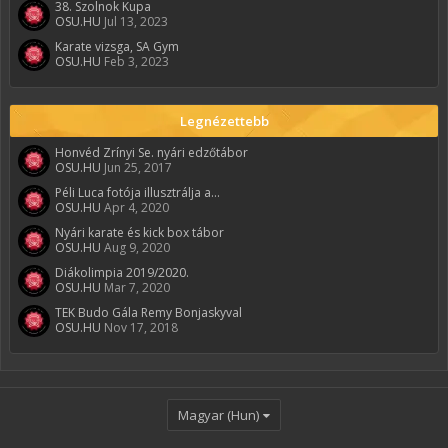
38. Szolnok Kupa
OSU.HU
Jul 13, 2023
Karate vizsga, SA Gym
OSU.HU
Feb 3, 2023
Legnézettebb
Honvéd Zrínyi Se. nyári edzőtábor
OSU.HU
Jun 25, 2017
Péli Luca fotója illusztrálja a...
OSU.HU
Apr 4, 2020
Nyári karate és kick box tábor
OSU.HU
Aug 9, 2020
Diákolimpia 2019/2020.
OSU.HU
Mar 7, 2020
TEK Budo Gála Remy Bonjaskyval
OSU.HU
Nov 17, 2018
Magyar (Hun)