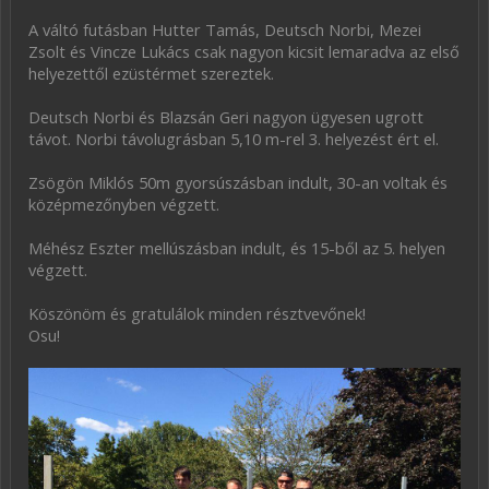
A váltó futásban Hutter Tamás, Deutsch Norbi, Mezei
Zsolt és Vincze Lukács csak nagyon kicsit lemaradva az első
helyezettől ezüstérmet szereztek.
Deutsch Norbi és Blazsán Geri nagyon ügyesen ugrott
távot. Norbi távolugrásban 5,10 m-rel 3. helyezést ért el.
Zsögön Miklós 50m gyorsúszásban indult, 30-an voltak és
középmezőnyben végzett.
Méhész Eszter mellúszásban indult, és 15-ből az 5. helyen
végzett.
Köszönöm és gratulálok minden résztvevőnek!
Osu!