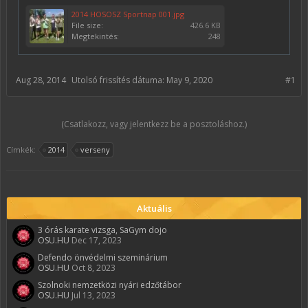
2014 HOSOSZ Sportnap 001.jpg
File size:
426.6 KB
Megtekintés:
248
Aug 28, 2014
Utolsó frissítés dátuma:
May 9, 2020
#1
(Csatlakozz, vagy jelentkezz be a posztoláshoz.)
Címkék:
2014
verseny
Aktuális
3 órás karate vizsga, SaGym dojo
OSU.HU
Dec 17, 2023
Defendo önvédelmi szeminárium
OSU.HU
Oct 8, 2023
Szolnoki nemzetközi nyári edzőtábor
OSU.HU
Jul 13, 2023