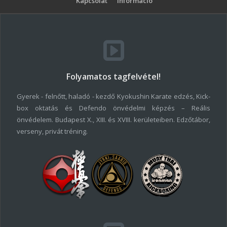
Kapcsolat
Információ
Folyamatos tagfelvétel!
Gyerek - felnőtt, haladó - kezdő Kyokushin Karate edzés, Kick-
box oktatás és Defendo önvédelmi képzés – Reális
önvédelem. Budapest X., XIII. és XVIII. kerületeiben. Edzőtábor,
verseny, privát tréning.