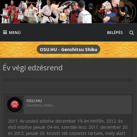
MENÜ
BELÉPÉS
OSU.HU - Genshitsu Shibu
Év végi edzésrend
OSU.HU
Genshitsu Shibu
2011. év utolsó edzése december 19-én hétfőn, 2012. év
első edzése január 04-én, szerdán lesz. 2011. december 20.
és 2012. január 03. között téli szünetet tartunk, mely alatt