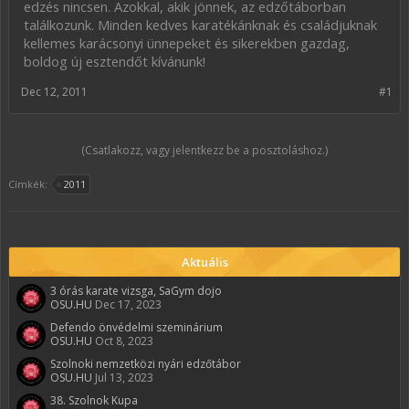
edzés nincsen. Azokkal, akik jönnek, az edzőtáborban
találkozunk. Minden kedves karatékánknak és családjuknak
kellemes karácsonyi ünnepeket és sikerekben gazdag,
boldog új esztendőt kívánunk!
Dec 12, 2011
#1
(Csatlakozz, vagy jelentkezz be a posztoláshoz.)
Címkék:
2011
Aktuális
3 órás karate vizsga, SaGym dojo
OSU.HU
Dec 17, 2023
Defendo önvédelmi szeminárium
OSU.HU
Oct 8, 2023
Szolnoki nemzetközi nyári edzőtábor
OSU.HU
Jul 13, 2023
38. Szolnok Kupa