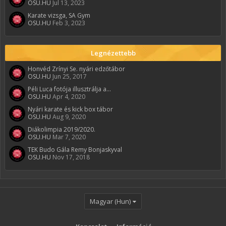
OSU.HU
Jul 13, 2023
Karate vizsga, SA Gym
OSU.HU
Feb 3, 2023
Legnézettebb
Honvéd Zrínyi Se. nyári edzőtábor
OSU.HU
Jun 25, 2017
Péli Luca fotója illusztrálja a...
OSU.HU
Apr 4, 2020
Nyári karate és kick box tábor
OSU.HU
Aug 9, 2020
Diákolimpia 2019/2020.
OSU.HU
Mar 7, 2020
TEK Budo Gála Remy Bonjaskyval
OSU.HU
Nov 17, 2018
Magyar (Hun)