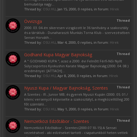
bemutatója nagy...
Thread by:
OSU.HU
,
Jan 15, 2000
, 0 replies, in forum:
Hírek
Thread
Övvizsga
2000. 03. 04-én sikeresen vizsgázott le 36 tanítvány a szakosztály
és a társklub - Dunaharaszti Munkás Torna Klub - szervezésében
Sensei Horváth...
Thread by:
OSU.HU
,
Mar 4, 2000
, 0 replies, in forum:
Hírek
Thread
Godhand Kupa Magyar Bajnokság
A " GODHAND KUPA ", azaz a 2000. évi Felnőtt Férfi-Női Nyílt
Súlycsoportos Kyokushin Karate Magyar Bajnokság (2000. 04. 08.)
eredményei: [ATTACH]...
Thread by:
OSU.HU
,
Apr 8, 2000
, 0 replies, in forum:
Hírek
Thread
Nyuszi Kupa / Magyar Bajnokság, Szentes
A Szentes - Ifi , Junior MB; és gyerek Nyuszi Kupán /2000. 05. 01./
kilenc versenyző képviselte a szakosztályt, a megközelítőleg 200
főt számláló...
Thread by:
OSU.HU
,
May 1, 2000
, 0 replies, in forum:
Hírek
Thread
Nemzetközi Edzőtábor - Szentes
Nemzetközi Edzőtábor - Szentes (2000.07.10-15) A Sensei
vezetésével - aki edzéseket tartott - csapatunkból heten vettek