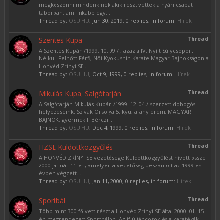
megköszönni mindenkinek akik részt vettek a nyári csapat
táborban, ami inkább egy...
Thread by:
OSU.HU
,
Jun 30, 2019
, 0 replies, in forum:
Hírek
Thread
Szentes Kupa
A Szentes Kupán /1999. 10. 09./ , azaz a IV. Nyílt Súlycsoport
Nélküli Felnőtt Férfi, Női Kyokushin Karate Magyar Bajnokságon a
Honvéd Zrínyi SE...
Thread by:
OSU.HU
,
Oct 9, 1999
, 0 replies, in forum:
Hírek
Thread
Mikulás Kupa, Salgótarján
A Salgótarján Mikulás Kupán /1999. 12. 04./ szerzett dobogós
helyezéseink: Szivák Orsolya 5. kyu, arany érem, MAGYAR
BAJNOK, gyermek I. Bérczi...
Thread by:
OSU.HU
,
Dec 4, 1999
, 0 replies, in forum:
Hírek
Thread
HZSE Küldöttközgyűlés
A HONVÉD ZRÍNYI SE vezetősége Küldöttközgyűlést hívott össze
2000 január 11-én, amelyen a vezetőség beszámolt az 1999-es
évben végzett...
Thread by:
OSU.HU
,
Jan 11, 2000
, 0 replies, in forum:
Hírek
Thread
Sportbál
Több mint 300 fő vett részt a Honvéd Zrínyi SE által 2000. 01. 15-
én megrendezett Sportbálon. Az ifjú táncosok és a karatékák