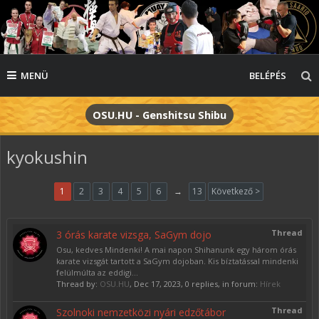
MENÜ
BELÉPÉS
OSU.HU - Genshitsu Shibu
kyokushin
1
2
3
4
5
6
→
13
Következő >
Thread
3 órás karate vizsga, SaGym dojo
Osu, kedves Mindenki! A mai napon Shihanunk egy három órás
karate vizsgát tartott a SaGym dojoban. Kis bíztatással mindenki
felülmúlta az eddigi...
Thread by:
OSU.HU
,
Dec 17, 2023
, 0 replies, in forum:
Hírek
Thread
Szolnoki nemzetközi nyári edzőtábor