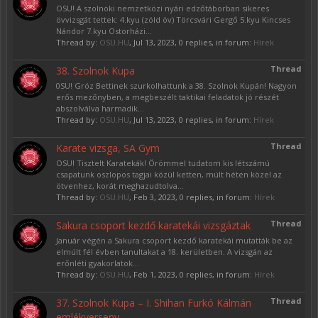
OSU! A szolnoki nemzetközi nyári edzőtáborban sikeres
övvizsgát tettek: 4.kyu (zöld öv) Törcsvári Gergő 5.kyu Kincses
Nándor 7.kyu Ostorházi...
Thread by:
OSU.HU
,
Jul 13, 2023
, 0 replies, in forum:
Hírek
Thread
38. Szolnok Kupa
0SU! Gróz Bettinek szurkolhattunk a 38. Szolnok Kupán! Nagyon
erős mezőnyben, a megbeszélt taktikai feladatok jó részét
abszolválva harmadik...
Thread by:
OSU.HU
,
Jul 13, 2023
, 0 replies, in forum:
Hírek
Thread
Karate vizsga, SA Gym
OSU! Tisztelt Karatekák! Örömmel tudatom kis létszámú
csapatunk oszlopos tagjai közül ketten, múlt héten közel az
ötvenhez, korát meghazudtolva...
Thread by:
OSU.HU
,
Feb 3, 2023
, 0 replies, in forum:
Hírek
Thread
Sakura csoport kezdő karatekái vizsgáztak
Január végén a Sakura csoport kezdő karatekái mutatták be az
elmúlt fél évben tanultakat a 18. kerületben. A vizsgán az
erőnléti gyakorlatok...
Thread by:
OSU.HU
,
Feb 1, 2023
, 0 replies, in forum:
Hírek
Thread
37. Szolnok Kupa – I. Shihan Furkó Kálmán
emlékverseny