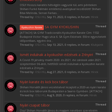
OSU! Hosszú karatés hétvégén vagyunk túl, ami pénteken
Shihan Furkó Kálmán emlékmű avatójával kezdődött! Shihan
Bitai Melinda, Sensei Farkas...
Thread by:
OSU.HU
,
Sep 11, 2022
, 0 replies, in forum:
Hírek
Thread
SA GYM KYOKUSHIN
Kyokushin Karate
[ATTACH] SA GYM Tradicionális Kyokushin Karate Cím: 1132
Budapest Victor Hugo utca 6. SA Gym Edzések: Előre egyeztetett
időpontban, egyéni óra...
Thread by:
OSU.HU
,
Sep 13, 2021
, 0 replies, in forum:
Klubjaink
Thread
Ismét indulnak a kyokushin edzések a Zrínyin!
A Covid-19 járvány miatti 2020. és 2021. évi zárások után 2021.
szeptember 06-ától, hétfőtől ismét indulnak a kyokushin karate
edzések a Zrínyin...
Thread by:
OSU.HU
,
Aug 27, 2021
, 0 replies, in forum:
Hírek
Thread
Nyári karate és kick box tábor
Shihan Horváth János vezetésével lezajlott a 2020-as nyári karate
és kick box táborunk Budapesten a Saario Gymben. [ATTACH]
Thread by:
OSU.HU
,
Aug 9, 2020
, 0 replies, in forum:
Hírek
Thread
Nyári csapat tábor
Osu! Shihan Horváth János és magam nevében szeretném