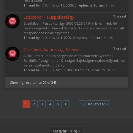
rész a tábor...
Thread by:
OSU.HU
,
Jul 15, 2000
, 0 replies, in forum:
Hírek
Thread
Edzőtábor - Püspökszilágy
Edzőtábor - Püspökszilágy (2000.06.26-07.01) Három klub 66
résztvevőjével a Honvéd Zrínyi SE TKKSZ szervezésében került
megrendezésre az egyhetes...
Thread by:
OSU.HU
,
Jul 1, 2000
, 0 replies, in forum:
Hírek
Thread
Országos Bajnokság, Szegvár
A 2001. március 3-án Szegváron megrendezett Gyermek,
Serdülő, Ifjúsági, Junior Országos Bajokságon szakosztályunk hét
versenyzőt indított. Bérczi...
Thread by:
OSU.HU
,
Mar 3, 2001
, 0 replies, in forum:
Hírek
Showing results 1 to 20 of 248
1
2
3
4
5
6
→
13
Következő >
Magyar (Hun)