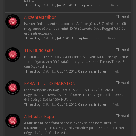
igazi...
Thread by:
OSU.HU
,
Jun 23, 2013
, 0 replies, in forum:
Hírek
Thread
A szentesi tábor
Hazaértünk a szentesi táborból. A tábor július 3-7. között került
megrendezésre, több mint 60 fő részvételével. Reggel futó és
erőnléti edzések...
Thread by:
OSU.HU
,
Jul 7, 2013
, 0 replies, in forum:
Hírek
Thread
TEK Budo Gála
Nos hát ... a TEK Budo Gála eredménye: sempai Domszky Tamás
1. dan (kyokushin férfi kata): I. helyezett sensei Farkas Tímea 3.
dan (kyokushin...
Thread by:
OSU.HU
,
Oct 14, 2013
, 0 replies, in forum:
Hírek
Thread
KARATE FUTÓ MARATON
Eredmények: 719 Bagi László 1961 HUN HONVÉD TZMSE
Nagykovácsi F 12557 nyers idő 00:43:14, tényleges idő 00:39:32
646 Csörgő Zsófia 1990 HUN...
Thread by:
OSU.HU
,
Oct 13, 2013
, 0 replies, in forum:
Hírek
Thread
A Mikulás Kupa
A Mikulás Kupán fiatal harcosainknak sajnos nem sikerült
küzdelmet nyerniük. Elég erős mezőny jött össze, mindüknek a
négy közé jutásért kellett...