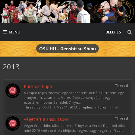
MENÜ
BELÉPÉS
OSU.HU - Genshitsu Shibu
2013
Thread
Pünkösd Kupa
A csapat teljesítménye: egy bronzérem, kettő ezüstérem, egy
aranyérem, valamint a Veresi Dojo versenyzője is egy
ezüstérem! Lovas Benedek 7. kyu...
Thread by:
OSU.HU
,
May 11, 2013
, 0 replies, in forum:
Hírek
Thread
Véget ért a shibu tábor
Véget ért a shibu tábor, amin a Zrínyi és a Veresi Dojo-ból több,
mint 30 fő vett részt. Az időjárás kegyes (vagy kegyetlen?) volt,