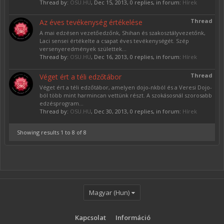
Thread by:
OSU.HU
,
Dec 15, 2013
, 0 replies, in forum:
Hírek
Thread
Az éves tevékenység értékelése
A mai edzésen vezetőedzőnk, Shihan és szakosztályvezetőnk,
Laci sensei értékelte a csapat éves tevékenységét. Szép
versenyeredmények születtek...
Thread by:
OSU.HU
,
Dec 16, 2013
, 0 replies, in forum:
Hírek
Thread
Véget ért a téli edzőtábor
Véget ért a téli edzőtábor, amelyen dojo-nkból és a Veresi Dojo-
ból több mint harmincan vettünk részt. A szokásosnál szorosabb
edzésprogram...
Thread by:
OSU.HU
,
Dec 30, 2013
, 0 replies, in forum:
Hírek
Showing results 1 to 8 of 8
Magyar (Hun)
Kapcsolat
Információ