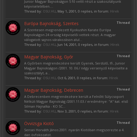
Junior Magyar Bajnokságon 5 fő vettt részt a szakosztályunk
képviseletében....
Thread by:
OSU.HU
,
May 1, 2001
, 0 replies, in forum:
Hírek
Thread
Európa Bajnokság, Szentes
A Szentesen megrendezett Kyokushin Karate Európa
Bajnokságon 24 ország képviselői vettek részt. A magyar
válogatott sajnos várakozáson alul...
Thread by:
OSU.HU
,
Jun 14, 2001
, 0 replies, in forum:
Hírek
Thread
Magyar Bajnokság, Győr
A Győrben megrendezésre került Gyerek, Serdülő, Ifi , Junior
Magyar Bajnokságon /2001. 10. 06./ négy versenyző képviselte a
szakosztályt, a...
Thread by:
OSU.HU
,
Oct 6, 2001
, 0 replies, in forum:
Hírek
Thread
Magyar Bajnokság, Debrecen
A Debrecenben megrendezésre került a Felnőtt Súlycsoport
Nélküli Magyar Bajnokság /2001.11.03./ eredménye: "A" kat. első
Silman Hajnalka - KO SC...
Thread by:
OSU.HU
,
Nov 3, 2001
, 0 replies, in forum:
Hírek
Thread
Övvizsga Kiotó
Sensei Horváth János 2001. nyarán Kiotóban megszerezte a 4.
dan övfokozatot.