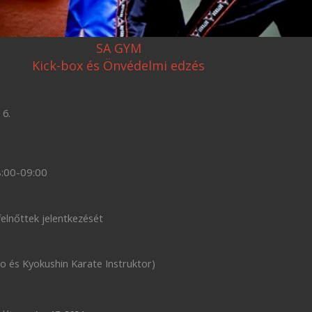
SA GYM
Kick-box és Önvédelmi edzés
 6.
8:00-09:00
felnőttek jelentkezését
o és Kyokushin Karate Instruktor)