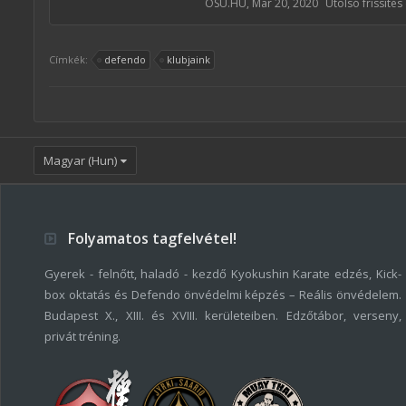
OSU.HU
,
Mar 20, 2020
Utolsó frissíté
Címkék:
defendo
klubjaink
Magyar (Hun)
Folyamatos tagfelvétel!
Gyerek - felnőtt, haladó - kezdő Kyokushin Karate edzés, Kick-
box oktatás és Defendo önvédelmi képzés – Reális önvédelem.
Budapest X., XIII. és XVIII. kerületeiben. Edzőtábor, verseny,
privát tréning.