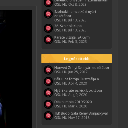
Defendo önvédelmi szeminárium
OSU.HU
Oct 8, 2023
Szolnoki nemzetközi nyári
edzőtábor
OSU.HU
Jul 13, 2023
38. Szolnok Kupa
OSU.HU
Jul 13, 2023
Karate vizsga, SA Gym
OSU.HU
Feb 3, 2023
Legnézettebb
Honvéd Zrínyi Se. nyári edzőtábor
OSU.HU
Jun 25, 2017
Péli Luca fotója illusztrálja a...
OSU.HU
Apr 4, 2020
Nyári karate és kick box tábor
OSU.HU
Aug 9, 2020
Diákolimpia 2019/2020.
OSU.HU
Mar 7, 2020
TEK Budo Gála Remy Bonjaskyval
OSU.HU
Nov 17, 2018