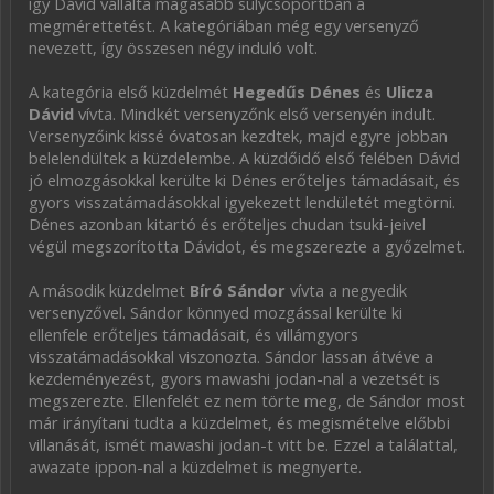
így Dávid vállalta magasabb súlycsoportban a
megmérettetést. A kategóriában még egy versenyző
nevezett, így összesen négy induló volt.
A kategória első küzdelmét
Hegedűs Dénes
és
Ulicza
Dávid
vívta. Mindkét versenyzőnk első versenyén indult.
Versenyzőink kissé óvatosan kezdtek, majd egyre jobban
belelendültek a küzdelembe. A küzdőidő első felében Dávid
jó elmozgásokkal kerülte ki Dénes erőteljes támadásait, és
gyors visszatámadásokkal igyekezett lendületét megtörni.
Dénes azonban kitartó és erőteljes chudan tsuki-jeivel
végül megszorította Dávidot, és megszerezte a győzelmet.
A második küzdelmet
Bíró Sándor
vívta a negyedik
versenyzővel. Sándor könnyed mozgással kerülte ki
ellenfele erőteljes támadásait, és villámgyors
visszatámadásokkal viszonozta. Sándor lassan átvéve a
kezdeményezést, gyors mawashi jodan-nal a vezetsét is
megszerezte. Ellenfelét ez nem törte meg, de Sándor most
már irányítani tudta a küzdelmet, és megismételve előbbi
villanását, ismét mawashi jodan-t vitt be. Ezzel a találattal,
awazate ippon-nal a küzdelmet is megnyerte.