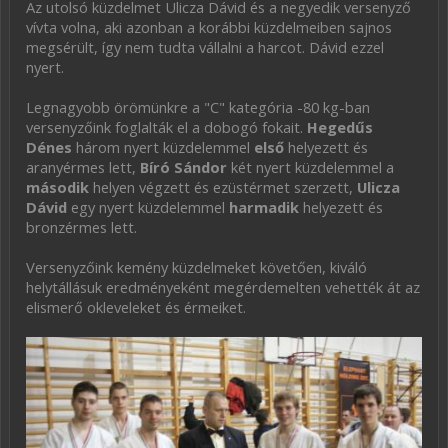
Az utolsó küzdelmet Ulicza Dávid és a negyedik versenyző
vívta volna, aki azonban a korábbi küzdelmeiben sajnos
megsérült, így nem tudta vállalni a harcot. Dávid ezzel
nyert.
Legnagyobb örömünkre a "C" kategória -80 kg-ban
versenyzőink foglalták el a dobogó fokait.
Hegedűs
Dénes
három nyert küzdelemmel
első
helyezett és
aranyérmes lett,
Bíró Sándor
két nyert küzdelemmel a
második
helyen végzett és ezüstérmet szerzett,
Ulicza
Dávid
egy nyert küzdelemmel
harmadik
helyezett és
bronzérmes lett.
Versenyzőink kemény küzdelmeket követően, kiváló
helytállásuk eredményeként megérdemelten vehették át az
elismerő okleveleket és érmeiket.