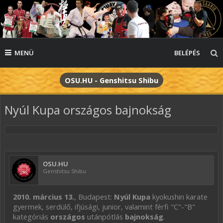
MENÜ
BELÉPÉS
OSU.HU - Genshitsu Shibu
Nyúl Kupa országos bajnokság
OSU.HU
Genshitsu Shibu
2010. március 13.
, Budapest:
Nyúl Kupa
kyokushin karate
gyermek, serdülő, ifjúsági, junior, valamint férfi "C"-"B"
kategóriás
országos
utánpótlás
bajnokság
.