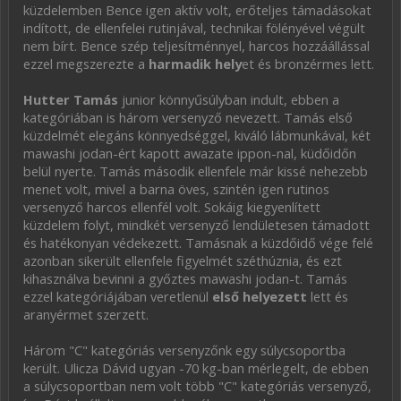
küzdelemben Bence igen aktív volt, erőteljes támadásokat
indított, de ellenfelei rutinjával, technikai fölényével végült
nem bírt. Bence szép teljesítménnyel, harcos hozzáállással
ezzel megszerezte a
harmadik hely
et és bronzérmes lett.
Hutter Tamás
junior könnyűsúlyban indult, ebben a
kategóriában is három versenyző nevezett. Tamás első
küzdelmét elegáns könnyedséggel, kiváló lábmunkával, két
mawashi jodan-ért kapott awazate ippon-nal, küdőidőn
belül nyerte. Tamás második ellenfele már kissé nehezebb
menet volt, mivel a barna öves, szintén igen rutinos
versenyző harcos ellenfél volt. Sokáig kiegyenlített
küzdelem folyt, mindkét versenyző lendületesen támadott
és hatékonyan védekezett. Tamásnak a küzdőidő vége felé
azonban sikerült ellenfele figyelmét széthúznia, és ezt
kihasználva bevinni a győztes mawashi jodan-t. Tamás
ezzel kategóriájában veretlenül
első helyezett
lett és
aranyérmet szerzett.
Három "C" kategóriás versenyzőnk egy súlycsoportba
került. Ulicza Dávid ugyan -70 kg-ban mérlegelt, de ebben
a súlycsoportban nem volt több "C" kategóriás versenyző,