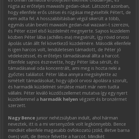
rúgta az erőteljes mawashi gedan-okat. Látszott azonban,
hogy ellenfele erős ütései és rúgásai megviselték Pétert, de
nem adta fel. A hosszabbításban végül sikerült a több,
egymás után bevitt mawashi gedan-nal wazaari-t szerezni,
és Péter ezzel első küzdelmét megnyerte. Sajnos küzdelem
közben Péter lába (achilles-ina) megsérült, így rövid orvosi
ápolás után állt fel következő küzdelmére. Második ellenfele
is igen harcos volt, lendületesen támadott, de Péter jó
védekezéssel, és erőteljes támadásaival állta a harcot.
Ellenfele sajnos észrevette, hogy Péter lába sérült, és
támadásaival oda koncentrált, ami meg is hozta neki a
győztes találatot. Péter lába annyira megsínylette az
ismételt támadásokat, hogy újból orvosi ápolásra szorult,
és harmadik küzdelmét sérülése miatt már nem tudta
vállalni. Péter kiváló küzdőszellemet mutatva így egy nyert
küzdelemmel a
harmadik helyen
végzett és bronzérmet
szerzett.
Nagy Bence
junior nehézsúlyban indult, ahol hárman
neveztek, itt is a mi versenyzőnk volt legkönnyebb. Bence
mindkét ellenfele magasabb övfokozatú (zöld, illetve barna
öves) volt, de Bence felvette a harcot. Mindkét