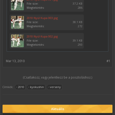
File size:
37.2 KB
Megtekintés:
286
2010 Nyúl Kupa 003.jpg
File size:
38.1 KB
Megtekintés:
272
2010 Nyúl Kupa 002.jpg
File size:
39.1 KB
Megtekintés:
293
Mar 13, 2010
#1
(Csatlakozz, vagy jelentkezz be a posztoláshoz.)
Címkék:
2010
kyokushin
verseny
Aktuális