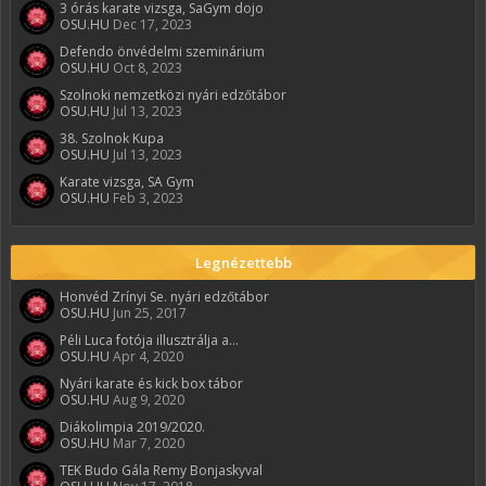
3 órás karate vizsga, SaGym dojo
OSU.HU
Dec 17, 2023
Defendo önvédelmi szeminárium
OSU.HU
Oct 8, 2023
Szolnoki nemzetközi nyári edzőtábor
OSU.HU
Jul 13, 2023
38. Szolnok Kupa
OSU.HU
Jul 13, 2023
Karate vizsga, SA Gym
OSU.HU
Feb 3, 2023
Legnézettebb
Honvéd Zrínyi Se. nyári edzőtábor
OSU.HU
Jun 25, 2017
Péli Luca fotója illusztrálja a...
OSU.HU
Apr 4, 2020
Nyári karate és kick box tábor
OSU.HU
Aug 9, 2020
Diákolimpia 2019/2020.
OSU.HU
Mar 7, 2020
TEK Budo Gála Remy Bonjaskyval