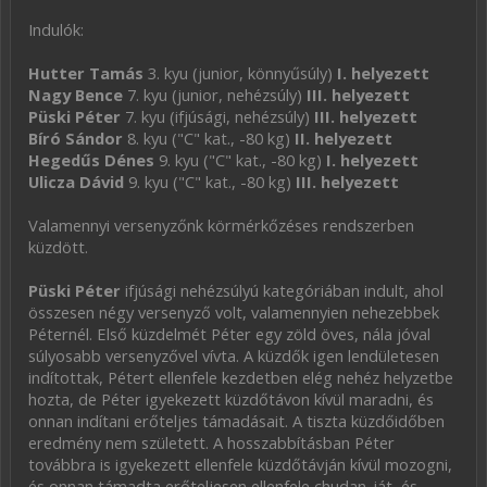
Indulók:
Hutter Tamás
3. kyu (junior, könnyűsúly)
I. helyezett
Nagy Bence
7. kyu (junior, nehézsúly)
III. helyezett
Püski Péter
7. kyu (ifjúsági, nehézsúly)
III. helyezett
Bíró Sándor
8. kyu ("C" kat., -80 kg)
II. helyezett
Hegedűs Dénes
9. kyu ("C" kat., -80 kg)
I. helyezett
Ulicza Dávid
9. kyu ("C" kat., -80 kg)
III. helyezett
Valamennyi versenyzőnk körmérkőzéses rendszerben
küzdött.
Püski Péter
ifjúsági nehézsúlyú kategóriában indult, ahol
összesen négy versenyző volt, valamennyien nehezebbek
Péternél. Első küzdelmét Péter egy zöld öves, nála jóval
súlyosabb versenyzővel vívta. A küzdők igen lendületesen
indítottak, Pétert ellenfele kezdetben elég nehéz helyzetbe
hozta, de Péter igyekezett küzdőtávon kívül maradni, és
onnan indítani erőteljes támadásait. A tiszta küzdőidőben
eredmény nem született. A hosszabbításban Péter
továbbra is igyekezett ellenfele küzdőtávján kívül mozogni,
és onnan támadta erőteljesen ellenfele chudan-ját, és