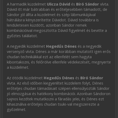
A harmadik küzdelmet
Ulicza Dávid
és
Bíró Sándor
vívta.
Dávid itt már bátrabban és erőteljesebben támadott, de
Sándor jól állta a küzdelmet és szép lábmunkájával
hátrálásra kényszerítette Dávidot. Dávid továbbra is
lendületesen küzdött, azonban Sándor remek
kombinációival megosztotta Dávid figyelmét és bevitte a
győztes találatot.
A negyedik küzdelmet
Hegedűs Dénes
és a negyedik
versenyző vívta. Dénes a már korábban mutatott igen erős
chudan technikákkal ezt az ellenfelét sem hagyta
kibontakozni, és felőrölve ellenfele védekezését, megnyerte
a küzdelmet.
Az ötödik küzdelmet
Hegedűs Dénes
és
Bíró Sándor
vívta. Az első időben kiegyenlítet küzdelem folyt, Dénes
erőteljes chudan támadásait szépen ellensúlyozták Sándor
jó elmozgásai és hatékony kombinációi. Azonban Sándoron
sajnos kezdtek mutatkozni a fáradás jelei, és Dénes ezt
kihasználva erőteljes chudan tsuki-val megszerezte a
győzelmet.