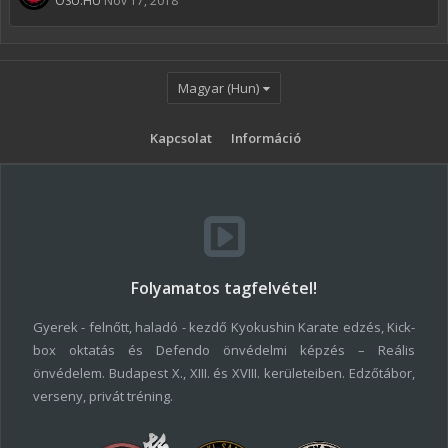
OSU.HU
Nov 17, 2018
Magyar (Hun)
Kapcsolat
Információ
Folyamatos tagfelvétel!
Gyerek - felnőtt, haladó - kezdő Kyokushin Karate edzés, Kick-
box oktatás és Defendo önvédelmi képzés – Reális
önvédelem. Budapest X., XIII. és XVIII. kerületeiben. Edzőtábor,
verseny, privát tréning.