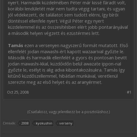
nyert. Harmadik küzdelmében Péter már kissé fáradt volt,
korábbi lendületét már nem tudta végig tartani, és ugyan
jól védekezett, de találatot sem tudott elérni, így bírói
döntéssel ellenfele nyert. Végül Péter egy nyert
küzdelemmel és az összesítésben elért jobb pontarányával
a második helyen végzett és ezüstérmes lett.
Tamás
ezen a versenyen nagyszerű formát mutatott. Első
ellenfelét jodan mawashi-ért kapott wazaarival győzte le.
Második és harmadik ellenfelét a gyors és pontosan bevitt
jodan mawashi-kkal, küzdőidőn belül awazate ippon-nal
győzte le, esélyt is alig adva kibontakozásukra. Tamás így
kitűnő küzdőszellemmel, hibátlan munkával, veretlenül
szerezte meg az első helyet és az aranyérmet.
Oct 25, 2008
#1
(Csatlakozz, vagy jelentkezz be a posztoláshoz.)
Címkék:
2008
kyokushin
verseny