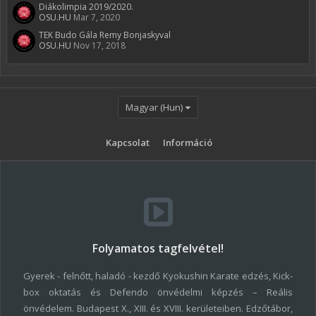
Diákolimpia 2019/2020.
OSU.HU
Mar 7, 2020
TEK Budo Gála Remy Bonjaskyval
OSU.HU
Nov 17, 2018
Magyar (Hun)
Kapcsolat
Információ
Folyamatos tagfelvétel!
Gyerek - felnőtt, haladó - kezdő Kyokushin Karate edzés, Kick-
box oktatás és Defendo önvédelmi képzés – Reális
önvédelem. Budapest X., XIII. és XVIII. kerületeiben. Edzőtábor,