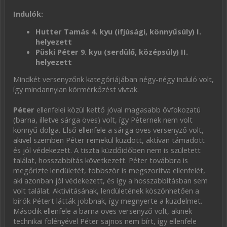
Indulók:
Hutter Tamás 4. kyu (ifjúsági, könnyűsúly) I.
helyezett
Püski Péter 9. kyu (serdülő, középsúly) II.
helyezett
Mindkét versenyzőnk kategóriájában négy-négy induló volt,
így mindannyian körmérkőzést vívtak.
Péter
ellenfelei közül kettő jóval magasabb övfokozatú
(barna, illetve sárga öves) volt, így Péternek nem volt
könnyű dolga. Első ellenfele a sárga öves versenyző volt,
akivel szemben Péter remekül küzdött, aktívan támadott
és jól védekezett. A tiszta küzdőidőben nem is született
találat, hosszabbítás következett. Péter továbbra is
megőrizte lendületét, többször is megszorítva ellenfelét,
aki azonban jól védekezett, és így a hosszabbításban sem
volt találat. Aktivitásának, lendületének köszönhetően a
bírók Pétert látták jobbnak, így megnyerte a küzdelmet.
Második ellenfele a barna öves versenyző volt, akinek
technikai fölényével Péter sajnos nem bírt, így ellenfele