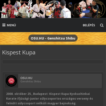
MENÜ
BELÉPÉS
OSU.HU - Genshitsu Shibu
Kispest Kupa
OSU.HU
Genshitsu Shibu
2008. október 25.
, Budapest:
Kispest Kupa
Kyokushinkai
Karate ifjúsági-junior súlycsoportos
országos verseny
és
felnőtt súlycsoport nélküli magyar bajnokság.