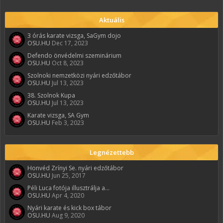
Aktuális
3 órás karate vizsga, SaGym dojo
OSU.HU
Dec 17, 2023
Defendo önvédelmi szeminárium
OSU.HU
Oct 8, 2023
Szolnoki nemzetközi nyári edzőtábor
OSU.HU
Jul 13, 2023
38. Szolnok Kupa
OSU.HU
Jul 13, 2023
Karate vizsga, SA Gym
OSU.HU
Feb 3, 2023
Legnézettebb
Honvéd Zrínyi Se. nyári edzőtábor
OSU.HU
Jun 25, 2017
Péli Luca fotója illusztrálja a...
OSU.HU
Apr 4, 2020
Nyári karate és kick box tábor
OSU.HU
Aug 9, 2020