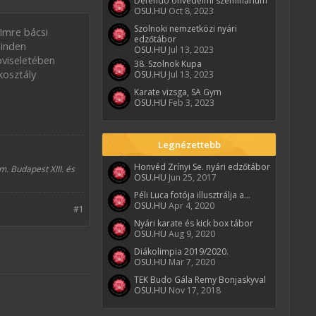
Defendo önvédelmi szeminárium
OSU.HU
Oct 8, 2023
Szolnoki nemzetközi nyári
 Imre bácsi
edzőtábor
minden
OSU.HU
Jul 13, 2023
pviseletében
38. Szolnok Kupa
kosztály
OSU.HU
Jul 13, 2023
Karate vizsga, SA Gym
OSU.HU
Feb 3, 2023
Legnézettebb
Honvéd Zrínyi Se. nyári edzőtábor
. Budapest XIII. és
OSU.HU
Jun 25, 2017
Péli Luca fotója illusztrálja a...
OSU.HU
Apr 4, 2020
#1
Nyári karate és kick box tábor
OSU.HU
Aug 9, 2020
Diákolimpia 2019/2020.
OSU.HU
Mar 7, 2020
TEK Budo Gála Remy Bonjaskyval
OSU.HU
Nov 17, 2018