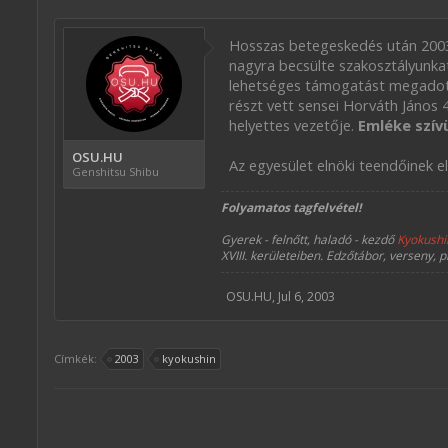
Hosszas betegeskedés után 2003
nagyra becsülte szakosztályunk
lehetséges támogatást megadott.
részt vett sensei Horváth János 
helyettes vezetője.
Emléke szív
OSU.HU
Az egyesület elnöki teendőinek e
Genshitsu Shibu
Folyamatos tagfelvétel!
Gyerek - felnőtt, haladó - kezdő
Kyokushi
XVIII. kerületeiben. Edzőtábor, verseny, p
OSU.HU
,
Jul 6, 2003
Címkék:
2003
kyokushin