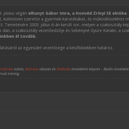
. június végén
elhunyt Gábor Imre, a Honvéd Zrínyi SE elnöke
.
at, különösen szerette a gyermek karatékákat, és működésünkhöz 
 Temetésére 2003. július 6-án került sor, melyen a szakosztály ké
4. dan, a szakosztály vezetőedzője és Sebényné Gyüre Katalin, a sza
ünkben él tovább.
llátásáról az egyesület vezetősége a későbbiekben határoz.
n Karate
edzés,
Kick-box
oktatás és
Defendo
önvédelmi képzés – Reális önvédelem
rivát tréning.