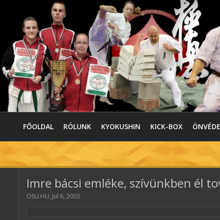
FŐOLDAL
RÓLUNK
KYOKUSHIN
KICK-BOX
ÖNVÉD
Imre bácsi emléke, szívünkben él t
OSU.HU
,
Jul 6, 2003
.