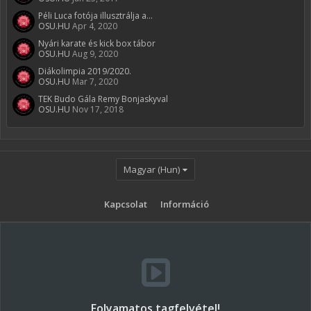
Péli Luca fotója illusztrálja a...
OSU.HU
Apr 4, 2020
Nyári karate és kick box tábor
OSU.HU
Aug 9, 2020
Diákolimpia 2019/2020.
OSU.HU
Mar 7, 2020
TEK Budo Gála Remy Bonjaskyval
OSU.HU
Nov 17, 2018
Magyar (Hun)
Kapcsolat
Információ
Folyamatos tagfelvétel!