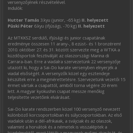
versenyzőjének részvételével.
Indulók:
Hutter Tamás
3.kyu (junior, -65 kg)
II. helyezett
Püski Péter
6.kyu (ifjúsági, -70 kg)
II. helyezett
Az MTKKSZ serdülő, ifjúsági és junior csapatának
eredménye összesen 11 arany-, 8 ezüst- és 1 bronzérem!
2010. október 27. és 31. között szervezte meg a WTKA a
küzdősportok fesztiválját az olaszországi Marina di
Carrara-ban. Erre a viadalra szervezetünk 22 versenyzője
utazott ki, hogy a Sai-Do karate versenyben elnyerjék a
viadal elsőségét. A versenyzők közel egy esztendeje
készültek erre a megmérettetésre. Szervezetünk vezetői 15
érmet vártak a csapattól, amiből torna végére 20 érem
lett. A magyar kyokushin csapat messze menőkig
teljesítette vezetőink elvárásait.
Sai-Do karate rendszerben közel 100 versenyző nevezett
különböző korcsoportokban és súlycsoportokban. Az első
viadalok után a dél-afrikaiak, a svájciak és az olaszok,
valamint a horvátok és a németek is visszaléptek a
küzdelmektől, mert látták a magyarok győzni akarását, és