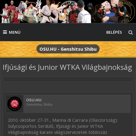
MENÜ
BELÉPÉS
OSU.HU - Genshitsu Shibu
Ifjúsági és Junior WTKA Világbajnokság
OSU.HU
Genshitsu Shibu
2010. október 27-31., Marina di Carrara (Olaszország):
Súlycsoportos Serdülő, Ifjúsági és Junior WTKA
Világbajnokság karate világszervezetek többszáz