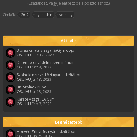
(Csatlakozz, vagy jelentkezz be a posztoláshoz.)
Címkék:
2010
kyokushin
verseny
Aktuális
3 órás karate vizsga, SaGym dojo
OSU.HU
Dec 17, 2023
Defendo önvédelmi szeminárium
OSU.HU
Oct 8, 2023
Szolnoki nemzetközi nyári edzőtábor
OSU.HU
Jul 13, 2023
38. Szolnok Kupa
OSU.HU
Jul 13, 2023
Karate vizsga, SA Gym
OSU.HU
Feb 3, 2023
Legnézettebb
Honvéd Zrínyi Se. nyári edzőtábor
OSU.HU
Jun 25, 2017