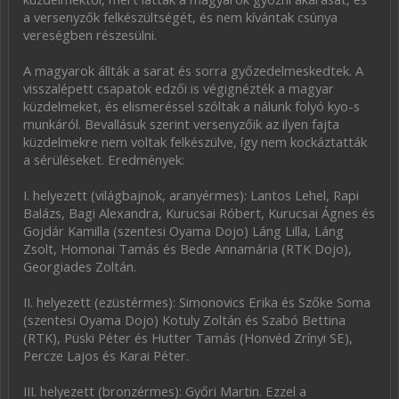
a versenyzők felkészültségét, és nem kívántak csúnya
vereségben részesülni.
A magyarok állták a sarat és sorra győzedelmeskedtek. A
visszalépett csapatok edzői is végignézték a magyar
küzdelmeket, és elismeréssel szóltak a nálunk folyó kyo-s
munkáról. Bevallásuk szerint versenyzőik az ilyen fajta
küzdelmekre nem voltak felkészülve, így nem kockáztatták
a sérüléseket. Eredmények:
I. helyezett (világbajnok, aranyérmes): Lantos Lehel, Rapi
Balázs, Bagi Alexandra, Kurucsai Róbert, Kurucsai Ágnes és
Gojdár Kamilla (szentesi Oyama Dojo) Láng Lilla, Láng
Zsolt, Homonai Tamás és Bede Annamária (RTK Dojo),
Georgiades Zoltán.
II. helyezett (ezüstérmes): Simonovics Erika és Szőke Soma
(szentesi Oyama Dojo) Kotuly Zoltán és Szabó Bettina
(RTK), Püski Péter és Hutter Tamás (Honvéd Zrínyi SE),
Percze Lajos és Karai Péter.
III. helyezett (bronzérmes): Győri Martin. Ezzel a