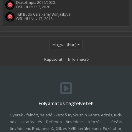
Diákolimpia 2019/2020.
OSU.HU
Mar 7, 2020
TEK Budo Gála Remy Bonjaskyval
OSU.HU
Nov 17, 2018
Magyar (Hun)
Kapcsolat
Információ
Folyamatos tagfelvétel!
Gyerek - felnőtt, haladó - kezdő Kyokushin Karate edzés, Kick-
box oktatás és Defendo önvédelmi képzés – Reális
önvédelem. Budapest X., XIII. és XVIII. kerületeiben. Edzőtábor,