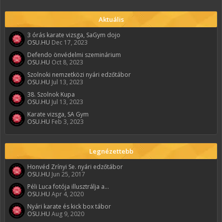
Aktuális
3 órás karate vizsga, SaGym dojo
OSU.HU
Dec 17, 2023
Defendo önvédelmi szeminárium
OSU.HU
Oct 8, 2023
Szolnoki nemzetközi nyári edzőtábor
OSU.HU
Jul 13, 2023
38. Szolnok Kupa
OSU.HU
Jul 13, 2023
Karate vizsga, SA Gym
OSU.HU
Feb 3, 2023
Legnézettebb
Honvéd Zrínyi Se. nyári edzőtábor
OSU.HU
Jun 25, 2017
Péli Luca fotója illusztrálja a...
OSU.HU
Apr 4, 2020
Nyári karate és kick box tábor
OSU.HU
Aug 9, 2020