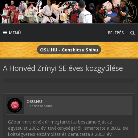
MENÜ
BELÉPÉS
OSU.HU - Genshitsu Shibu
A Honvéd Zrínyi SE éves közgyűlése
OSU.HU
Genshitsu Shibu
Gábor Imre elnök úr megtartotta beszámolóját az
egyesület 2002. évi tevékenységéről, ismertette a 2002. évi
költségvetési elszámolást és bemutatta a 2003. évi