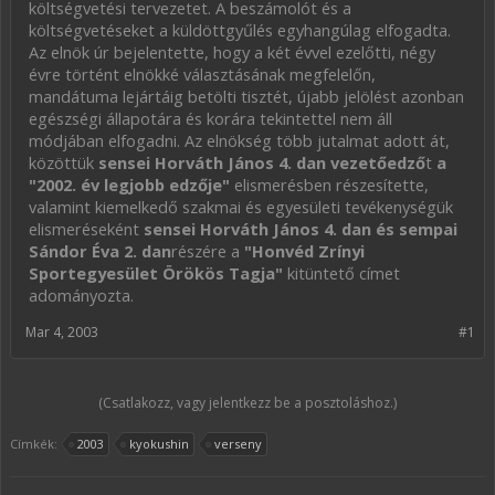
költségvetési tervezetet. A beszámolót és a
költségvetéseket a küldöttgyűlés egyhangúlag elfogadta.
Az elnök úr bejelentette, hogy a két évvel ezelőtti, négy
évre történt elnökké választásának megfelelőn,
mandátuma lejártáig betölti tisztét, újabb jelölést azonban
egészségi állapotára és korára tekintettel nem áll
módjában elfogadni. Az elnökség több jutalmat adott át,
közöttük
sensei Horváth János 4. dan vezetőedző
t
a
"2002. év legjobb edzője"
elismerésben részesítette,
valamint kiemelkedő szakmai és egyesületi tevékenységük
elismeréseként
sensei Horváth János 4. dan és sempai
Sándor Éva 2. dan
részére a
"Honvéd Zrínyi
Sportegyesület Örökös Tagja"
kitüntető címet
adományozta.
Mar 4, 2003
#1
(Csatlakozz, vagy jelentkezz be a posztoláshoz.)
Címkék:
2003
kyokushin
verseny